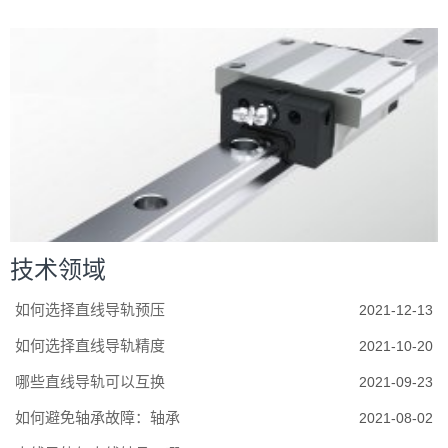
技术领域
如何选择直线导轨预压
2021-12-13
如何选择直线导轨精度
2021-10-20
哪些直线导轨可以互换
2021-09-23
如何避免轴承故障：轴承
2021-08-02