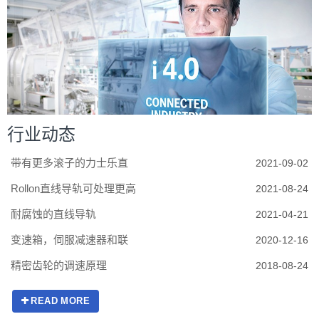
行业动态
带有更多滚子的力士乐直
2021-09-02
Rollon直线导轨可处理更高
2021-08-24
耐腐蚀的直线导轨
2021-04-21
变速箱，伺服减速器和联
2020-12-16
精密齿轮的调速原理
2018-08-24
READ MORE