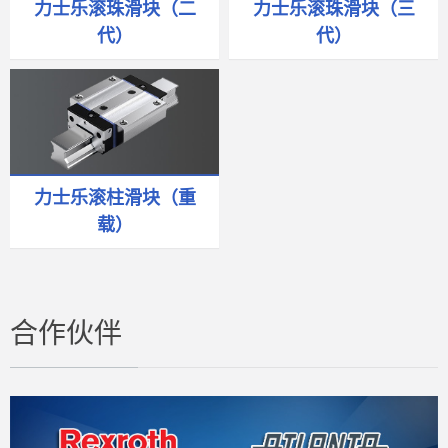
力士乐滚珠滑块（二
力士乐滚珠滑块（三
代）
代）
力士乐滚柱滑块（重
载）
合作伙伴